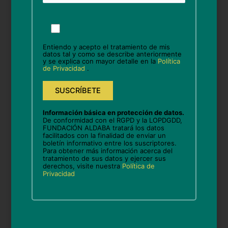
Por
favor,
Nombre*
deja
Entiendo y acepto el tratamiento de mis
este
datos tal y como se describe anteriormente
y se explica con mayor detalle en la
Política
campo
de Privacidad
.
vacío.
Correo
electrónico*
Información básica en protección de datos.
De conformidad con el RGPD y la LOPDGDD,
Web
FUNDACIÓN ALDABA tratará los datos
facilitados con la finalidad de enviar un
boletín informativo entre los suscriptores.
Para obtener más información acerca del
tratamiento de sus datos y ejercer sus
derechos, visite nuestra
Política de
Guarda mi nombre, correo electrónico y web en
Privacidad
este navegador para la próxima vez que comente.