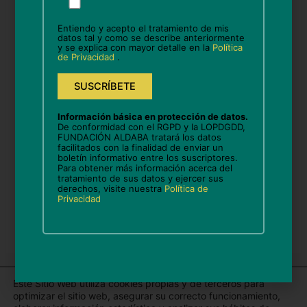
favor,
deja
Entiendo y acepto el tratamiento de mis
este
datos tal y como se describe anteriormente
Correo
y se explica con mayor detalle en la
Política
campo
electrónico*
de Privacidad
.
vacío.
Web
Información básica en protección de datos.
De conformidad con el RGPD y la LOPDGDD,
FUNDACIÓN ALDABA tratará los datos
facilitados con la finalidad de enviar un
boletín informativo entre los suscriptores.
Guarda mi nombre, correo electrónico y web en
Para obtener más información acerca del
este navegador para la próxima vez que comente.
tratamiento de sus datos y ejercer sus
derechos, visite nuestra
Política de
Privacidad
Este Sitio Web utiliza cookies propias y de terceros para
optimizar el sitio web, asegurar su correcto funcionamiento,