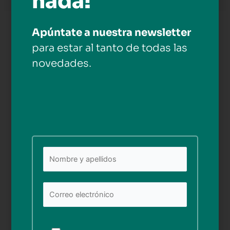
nada!
Apúntate a nuestra newsletter
Deja una respuesta
para estar al tanto de todas las
Tu dirección de correo electrónico no será publicada.
novedades.
Los campos obligatorios están marcados con
*
Comentario
*
Nombre*
Por