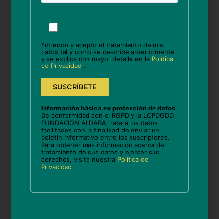
Por
favor,
Nombre*
deja
Entiendo y acepto el tratamiento de mis
este
datos tal y como se describe anteriormente
y se explica con mayor detalle en la
Política
campo
de Privacidad
.
vacío.
Correo
electrónico*
Información básica en protección de datos.
De conformidad con el RGPD y la LOPDGDD,
Web
FUNDACIÓN ALDABA tratará los datos
facilitados con la finalidad de enviar un
boletín informativo entre los suscriptores.
Para obtener más información acerca del
tratamiento de sus datos y ejercer sus
derechos, visite nuestra
Política de
Guarda mi nombre, correo electrónico y web en
Privacidad
este navegador para la próxima vez que comente.