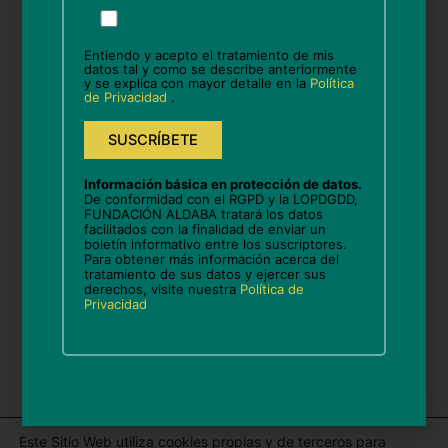
Por
Nombre*
favor,
deja
Entiendo y acepto el tratamiento de mis
este
datos tal y como se describe anteriormente
y se explica con mayor detalle en la
Política
campo
Correo
de Privacidad
.
vacío.
electrónico*
Web
Información básica en protección de datos.
De conformidad con el RGPD y la LOPDGDD,
FUNDACIÓN ALDABA tratará los datos
facilitados con la finalidad de enviar un
boletín informativo entre los suscriptores.
Guarda mi nombre, correo electrónico y web en
Para obtener más información acerca del
tratamiento de sus datos y ejercer sus
este navegador para la próxima vez que comente.
derechos, visite nuestra
Política de
Privacidad
Este Sitio Web utiliza cookies propias y de terceros para