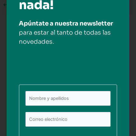
nada!
←
Medios anterior
Apúntate a nuestra newsletter
Deja una respuesta
para estar al tanto de todas las
Tu dirección de correo electrónico no será publicada.
novedades.
Los campos obligatorios están marcados con
*
Comentario
*