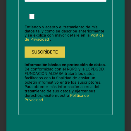
Por
favor,
Nombre*
deja
Entiendo y acepto el tratamiento de mis
este
datos tal y como se describe anteriormente
y se explica con mayor detalle en la
Política
campo
de Privacidad
.
vacío.
Correo
electrónico*
Información básica en protección de datos.
De conformidad con el RGPD y la LOPDGDD,
Web
FUNDACIÓN ALDABA tratará los datos
facilitados con la finalidad de enviar un
boletín informativo entre los suscriptores.
Para obtener más información acerca del
tratamiento de sus datos y ejercer sus
derechos, visite nuestra
Política de
Guarda mi nombre, correo electrónico y web en
Privacidad
este navegador para la próxima vez que comente.