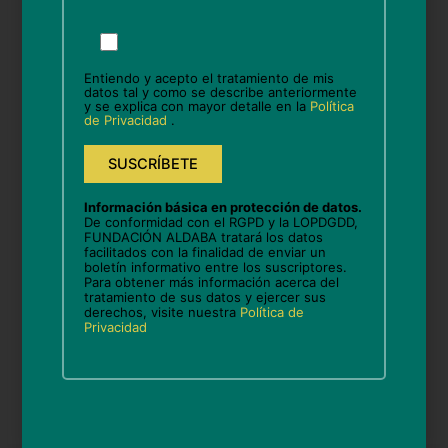
Por
favor,
Nombre*
deja
Entiendo y acepto el tratamiento de mis
este
datos tal y como se describe anteriormente
y se explica con mayor detalle en la
Política
campo
de Privacidad
.
vacío.
Correo
electrónico*
Información básica en protección de datos.
Web
De conformidad con el RGPD y la LOPDGDD,
FUNDACIÓN ALDABA tratará los datos
facilitados con la finalidad de enviar un
boletín informativo entre los suscriptores.
Para obtener más información acerca del
tratamiento de sus datos y ejercer sus
Guarda mi nombre, correo electrónico y web en
derechos, visite nuestra
Política de
Privacidad
este navegador para la próxima vez que comente.