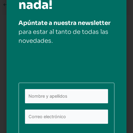
nada!
←
Medios anterior
Apúntate a nuestra newsletter
Deja una respuesta
para estar al tanto de todas las
Tu dirección de correo electrónico no será publicada.
novedades.
Los campos obligatorios están marcados con
*
Comentario
*