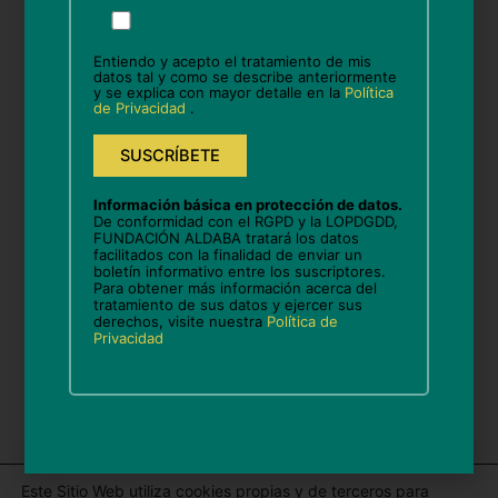
Por
Nombre*
favor,
deja
Entiendo y acepto el tratamiento de mis
este
datos tal y como se describe anteriormente
y se explica con mayor detalle en la
Política
campo
Correo
de Privacidad
.
vacío.
electrónico*
Web
Información básica en protección de datos.
De conformidad con el RGPD y la LOPDGDD,
FUNDACIÓN ALDABA tratará los datos
facilitados con la finalidad de enviar un
boletín informativo entre los suscriptores.
Guarda mi nombre, correo electrónico y web en
Para obtener más información acerca del
tratamiento de sus datos y ejercer sus
este navegador para la próxima vez que comente.
derechos, visite nuestra
Política de
Privacidad
Este Sitio Web utiliza cookies propias y de terceros para