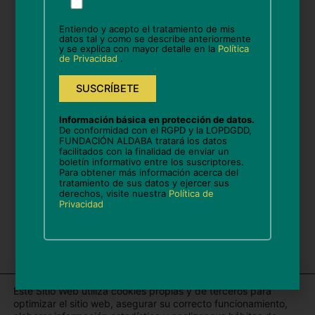
favor,
deja
Entiendo y acepto el tratamiento de mis
este
datos tal y como se describe anteriormente
Correo
y se explica con mayor detalle en la
Política
campo
electrónico*
de Privacidad
.
vacío.
Web
Información básica en protección de datos.
De conformidad con el RGPD y la LOPDGDD,
FUNDACIÓN ALDABA tratará los datos
facilitados con la finalidad de enviar un
boletín informativo entre los suscriptores.
Guarda mi nombre, correo electrónico y web en
Para obtener más información acerca del
este navegador para la próxima vez que comente.
tratamiento de sus datos y ejercer sus
derechos, visite nuestra
Política de
Privacidad
Este Sitio Web utiliza cookies propias y de terceros para
optimizar el sitio web, asegurar su correcto funcionamiento,