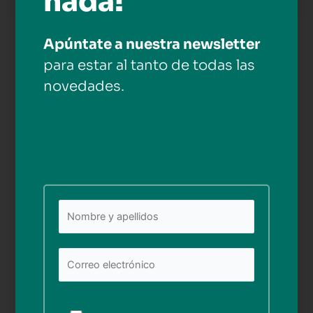
nada!
Apúntate a nuestra newsletter
Deja una respuesta
para estar al tanto de todas las
Tu dirección de correo electrónico no será publicada.
novedades.
Los campos obligatorios están marcados con
*
Comentario
*
Nombre*
Por