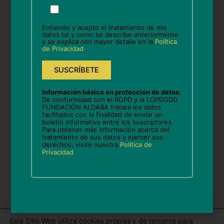
Por
Nombre*
favor,
deja
Entiendo y acepto el tratamiento de mis
este
datos tal y como se describe anteriormente
y se explica con mayor detalle en la
Política
campo
Correo
de Privacidad
.
vacío.
electrónico*
Web
Información básica en protección de datos.
De conformidad con el RGPD y la LOPDGDD,
FUNDACIÓN ALDABA tratará los datos
facilitados con la finalidad de enviar un
boletín informativo entre los suscriptores.
Guarda mi nombre, correo electrónico y web en
Para obtener más información acerca del
tratamiento de sus datos y ejercer sus
este navegador para la próxima vez que comente.
derechos, visite nuestra
Política de
Privacidad
Este Sitio Web utiliza cookies propias y de terceros para