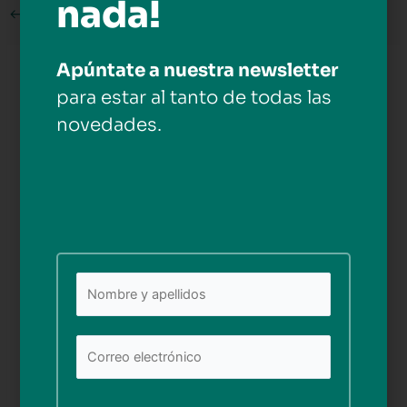
nada!
←
Medios anterior
Apúntate a nuestra newsletter
Deja una respuesta
para estar al tanto de todas las
Tu dirección de correo electrónico no será publicada.
novedades.
Los campos obligatorios están marcados con
*
Comentario
*