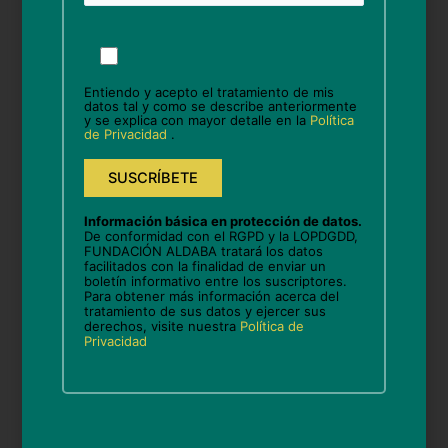
Por
favor,
Nombre*
deja
Entiendo y acepto el tratamiento de mis
este
datos tal y como se describe anteriormente
y se explica con mayor detalle en la
Política
campo
de Privacidad
.
vacío.
Correo
electrónico*
Información básica en protección de datos.
De conformidad con el RGPD y la LOPDGDD,
Web
FUNDACIÓN ALDABA tratará los datos
facilitados con la finalidad de enviar un
boletín informativo entre los suscriptores.
Para obtener más información acerca del
tratamiento de sus datos y ejercer sus
derechos, visite nuestra
Política de
Guarda mi nombre, correo electrónico y web en
Privacidad
este navegador para la próxima vez que comente.