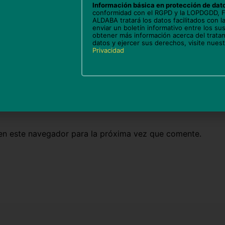
Información básica en protección de dat
conformidad con el RGPD y la LOPDGDD,
ALDABA tratará los datos facilitados con la
enviar un boletín informativo entre los sus
obtener más información acerca del trata
datos y ejercer sus derechos, visite nues
Privacidad
Correo
We
electrónico*
en este navegador para la próxima vez que comente.