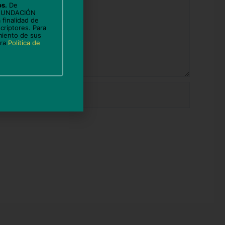
os.
De
 FUNDACIÓN
 finalidad de
criptores. Para
miento de sus
tra
Política de
b