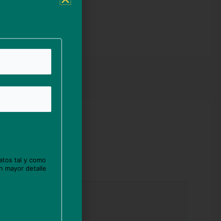
atos tal y como
n mayor detalle