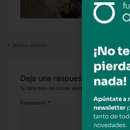
←
Medios anterior
¡No te
pierd
Deja una respuesta
nada!
Tu dirección de correo electrónico no será public
Apúntate a 
Comentario
*
newsletter
p
tanto de tod
novedades.