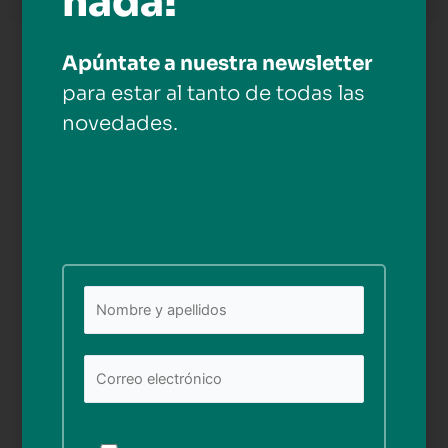
nada!
Apúntate a nuestra newsletter
Deja una respuesta
para estar al tanto de todas las
Tu dirección de correo electrónico no será publicada.
novedades.
Los campos obligatorios están marcados con
*
Comentario
*
Nombre*
Por