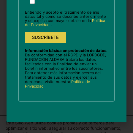
favor,
deja
Entiendo y acepto el tratamiento de mis
este
datos tal y como se describe anteriormente
Correo
y se explica con mayor detalle en la
Política
campo
electrónico*
de Privacidad
.
vacío.
Web
Información básica en protección de datos.
De conformidad con el RGPD y la LOPDGDD,
FUNDACIÓN ALDABA tratará los datos
facilitados con la finalidad de enviar un
boletín informativo entre los suscriptores.
Guarda mi nombre, correo electrónico y web en
Para obtener más información acerca del
este navegador para la próxima vez que comente.
tratamiento de sus datos y ejercer sus
derechos, visite nuestra
Política de
Privacidad
Este Sitio Web utiliza cookies propias y de terceros para
optimizar el sitio web, asegurar su correcto funcionamiento,