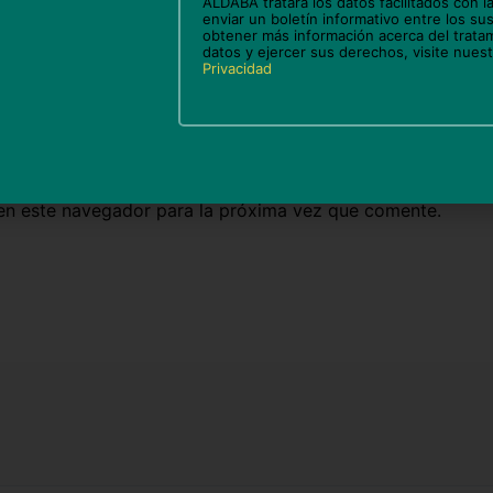
ALDABA tratará los datos facilitados con la
enviar un boletín informativo entre los sus
obtener más información acerca del trata
datos y ejercer sus derechos, visite nues
Privacidad
Correo
We
electrónico*
en este navegador para la próxima vez que comente.