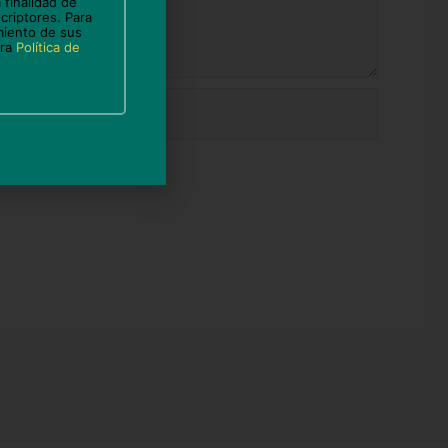
 finalidad de
criptores. Para
miento de sus
tra
Política de
b