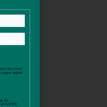
atos tal y como
n mayor detalle
os.
De
 FUNDACIÓN