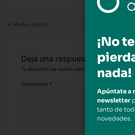
←
Medios anterior
¡No te
pierd
Deja una respuesta
nada!
Tu dirección de correo electrónico no será public
Comentario
*
Apúntate a 
newsletter
p
tanto de tod
novedades.